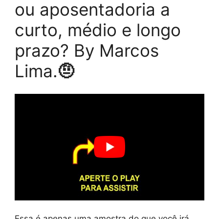
ou aposentadoria a
curto, médio e longo
prazo? By Marcos
Lima.
🤨
Essa é apenas uma amostra do que você irá