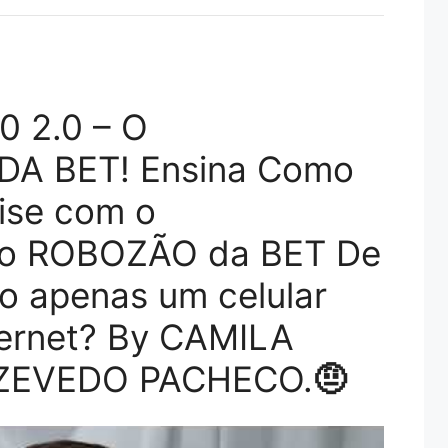
 2.0 – O
A BET! Ensina Como
ise com o
o ROBOZÃO da BET De
do apenas um celular
ternet? By CAMILA
ZEVEDO PACHECO.
🤨