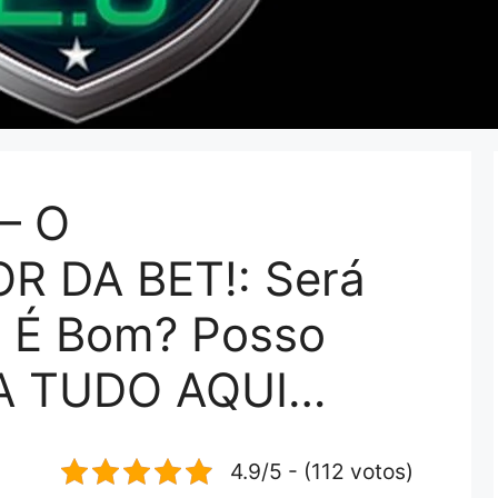
– O
 DA BET!: Será
? É Bom? Posso
BA TUDO AQUI…
4.9/5 - (112 votos)