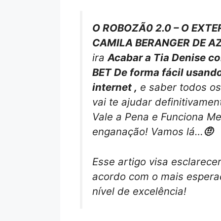
O ROBOZÃ0 2.0 – O EXTER
CAMILA BERANGER DE A
ira
Acabar a Tia Denise
BET De forma fácil usand
internet ,
e saber todos os
vai te ajudar definitivame
Vale a Pena e Funciona M
enganação! Vamos lá…
🤨
Esse artigo visa esclarece
acordo com o mais esperad
nível de excelência!