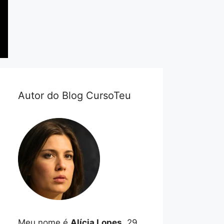
Autor do Blog CursoTeu
Meu nome é
Alícia Lopes
, 29