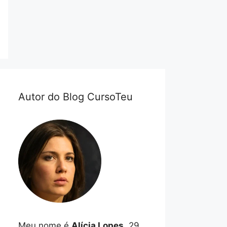
Autor do Blog CursoTeu
Meu nome é
Alícia Lopes
, 29