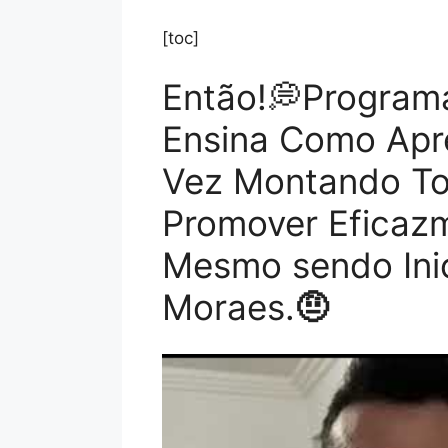
[toc]
Então!💭Programa
Ensina Como Apr
Vez Montando Tod
Promover Eficaz
Mesmo sendo Ini
Moraes.
🤨