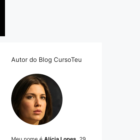
Autor do Blog CursoTeu
Meu nome é
Alícia Lopes
, 29