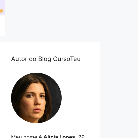
Autor do Blog CursoTeu
Meu nome é
Alícia Lopes
, 29