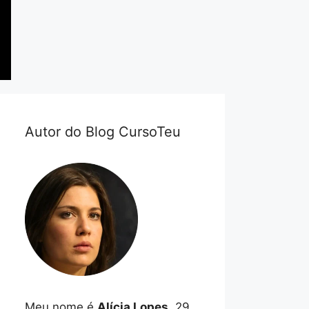
Autor do Blog CursoTeu
Meu nome é
Alícia Lopes
, 29