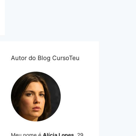
Autor do Blog CursoTeu
Meu nome é
Alícia Lopes
, 29