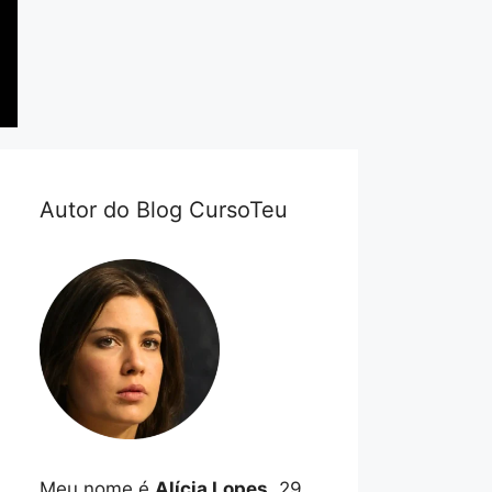
Autor do Blog CursoTeu
Meu nome é
Alícia Lopes
, 29