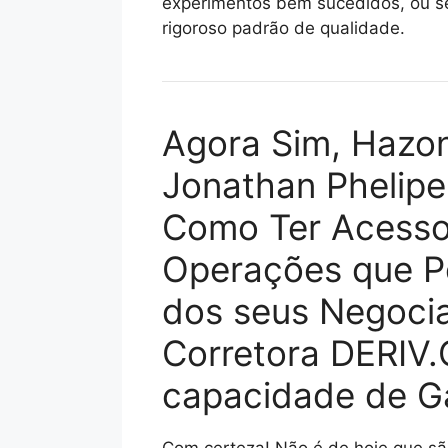
experimentos bem sucedidos, ou se
rigoroso padrão de qualidade.
Agora Sim, Hazon
Jonathan Phelipe 
Como Ter Acesso
Operações que P
dos seus Negoci
Corretora DERIV
capacidade de G
Com certeza! Não é de hoje que são