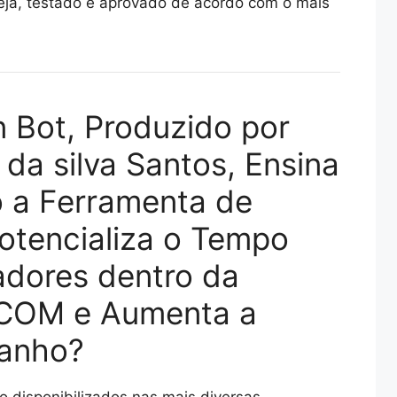
ja, testado e aprovado de acordo com o mais
 Bot, Produzido por
da silva Santos, Ensina
 a Ferramenta de
otencializa o Tempo
adores dentro da
.COM e Aumenta a
anho?
 disponibilizados nas mais diversas