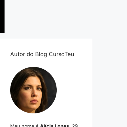
Autor do Blog CursoTeu
Meu nome é
Alícia Lopes
, 29