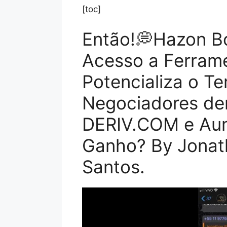
[toc]
Então!💭Hazon B
Acesso a Ferram
Potencializa o T
Negociadores den
DERIV.COM e Aum
Ganho? By Jonath
Santos.