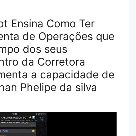
ot Ensina Como Ter
enta de Operações que
empo dos seus
tro da Corretora
enta a capacidade de
an Phelipe da silva