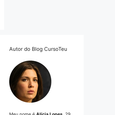
Autor do Blog CursoTeu
Meu nome é
Alícia Lopes
, 29