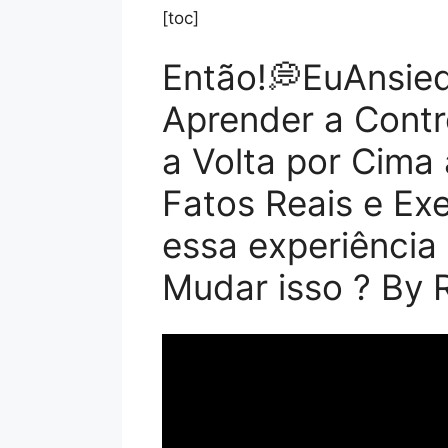
[toc]
Então!💭EuAnsie
Aprender a Contr
a Volta por Cim
Fatos Reais e Ex
essa experiência
Mudar isso ? By 