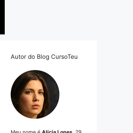
Autor do Blog CursoTeu
Meu nome é
Alícia Lopes
, 29