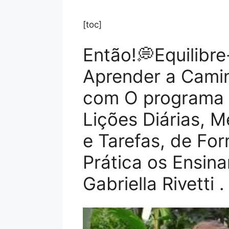
[toc]
Então!💭Equilibr
Aprender a Camin
com O programa 
Lições Diárias, 
e Tarefas, de Fo
Prática os Ensin
Gabriella Rivetti .