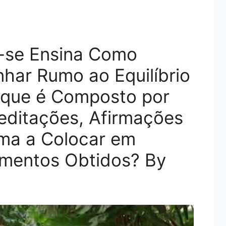
e-se Ensina Como
har Rumo ao Equilíbrio
que é Composto por
Meditações, Afirmações
rma a Colocar em
amentos Obtidos? By