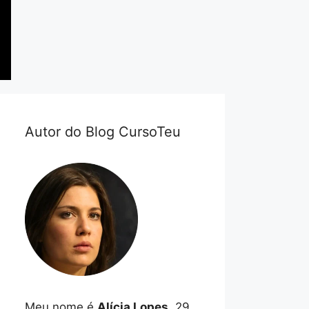
Autor do Blog CursoTeu
Meu nome é
Alícia Lopes
, 29