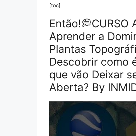
[toc]
Então!💭CURSO 
Aprender a Domi
Plantas Topográ
Descobrir como é
que vão Deixar s
Aberta? By INMID