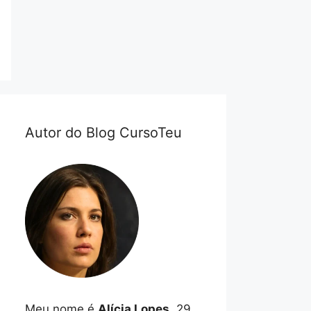
Autor do Blog CursoTeu
Meu nome é
Alícia Lopes
, 29