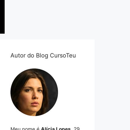
Autor do Blog CursoTeu
Meu nome é
Alícia Lopes
, 29