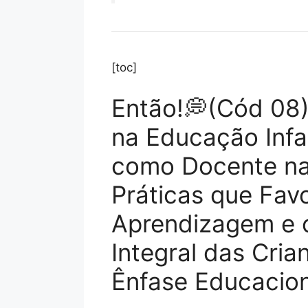
[toc]
Então!💭(Cód 08)
na Educação Infa
como Docente na
Práticas que Fav
Aprendizagem e 
Integral das Cria
Ênfase Educacion