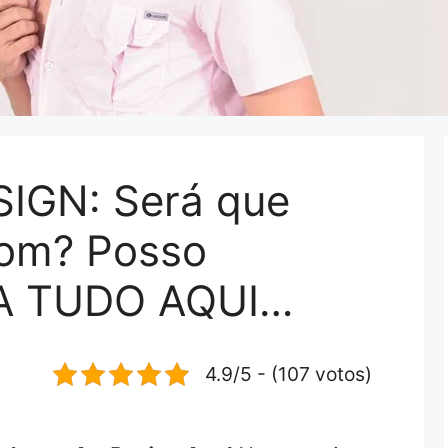
IGN: Será que
Bom? Posso
BA TUDO AQUI…
4.9/5 - (107 votos)