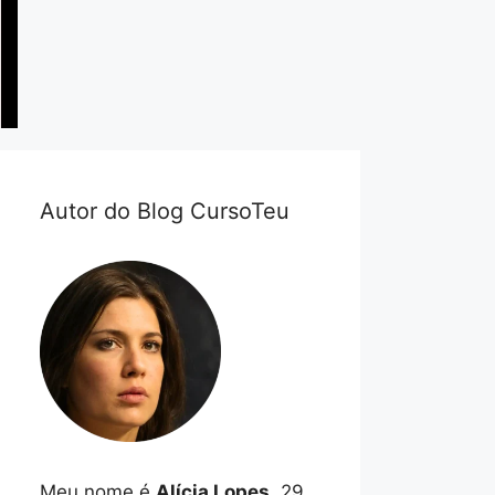
Autor do Blog CursoTeu
Meu nome é
Alícia Lopes
, 29