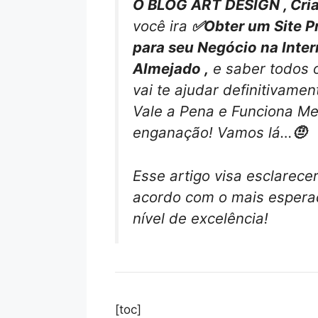
O BLOG ART DESIGN , Cria
você ira
✅Obter um Site Pr
para seu Negócio na Inte
Almejado ,
e saber todos 
vai te ajudar definitivame
Vale a Pena e Funciona M
enganação! Vamos lá…
🤨
Esse artigo visa esclarece
acordo com o mais esperad
nível de excelência!
[toc]