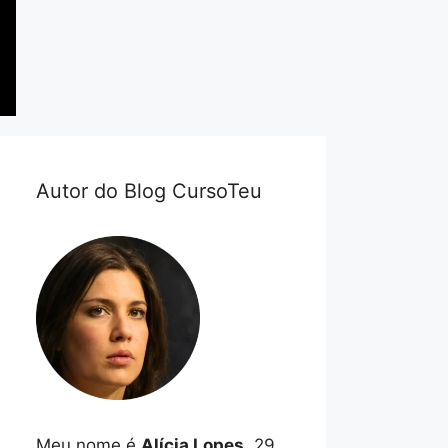
Autor do Blog CursoTeu
Meu nome é
Alícia Lopes
, 29